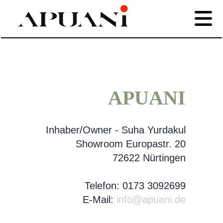
Naturstein
Feinsteinzeug
Granitfliesen
Feinsteinfliesen
Naturstein
APUANI
-
Treppen
Inhaber/Owner - Suha Yurdakul
Collection
Arbeitsplatten
Showroom Europastr. 20
XXL-
72622 Nürtingen
Granit-
Fliesen
Telefon: 0173 3092699
Marmor
E-Mail:
info@apuani.de
Mosaik-
/