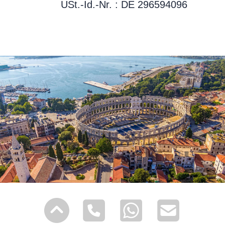
USt.-Id.-Nr. : DE 296594096
Fliesen
Sorten
Terrassenplatten
+
Wissenswertes
Vinyl
Parkett
Design-
handgearbeitetes
Vinyl
Parkett