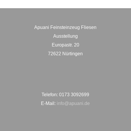
Hartholz-
Parkett
Apuani Feinsteinzeug Fliesen
Ausstellung
Apuani
Europastr. 20
Partner
72622 Nürtingen
home
Ballert
kontakt
Holzmanufaktur
impressum
Telefon: 0173 3092699
-
datenschutz
E-Mail:
info@apuani.de
Treppenbau